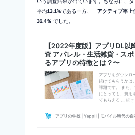
いう調査結果が出ています。ちなみに、ダ
平均
13.1%
である一方、「
アクティブ率上
36.4％
でした。