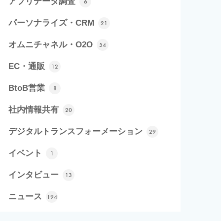
アプリデータ調査
6
パーソナライズ・CRM
21
オムニチャネル・O2O
54
EC・通販
12
BtoB営業
8
社内情報共有
20
デジタルトランスフォーメーション
29
イベント
1
インタビュー
13
ニュース
194