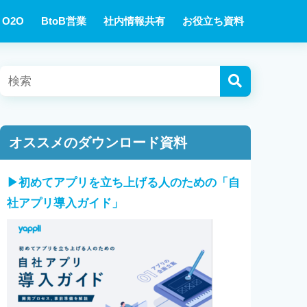
O2O
BtoB営業
社内情報共有
お役立ち資料
オススメのダウンロード資料
▶︎初めてアプリを立ち上げる人のための「自
社アプリ導入ガイド」