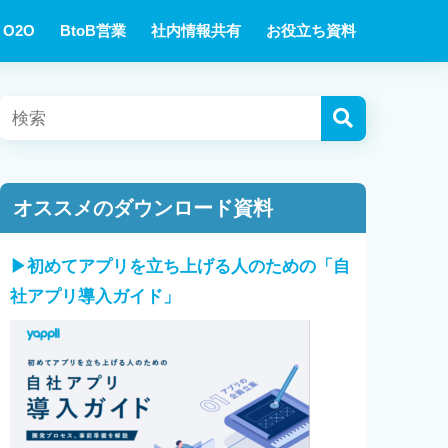
O2O
BtoB営業
社内情報共有
お役立ち資料
オススメのダウンロード資料
▶︎初めてアプリを立ち上げる人のための「自
社アプリ導入ガイド」