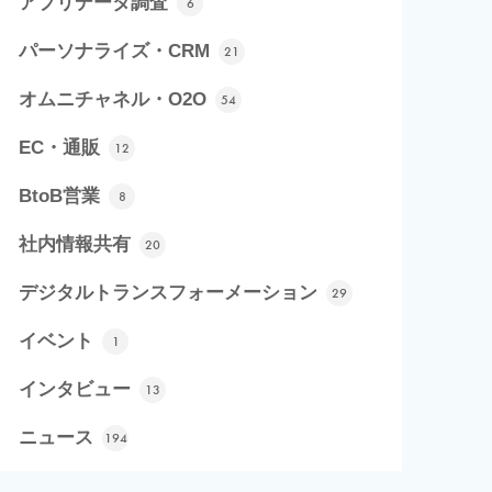
アプリデータ調査
6
パーソナライズ・CRM
21
オムニチャネル・O2O
54
EC・通販
12
BtoB営業
8
社内情報共有
20
デジタルトランスフォーメーション
29
イベント
1
インタビュー
13
ニュース
194