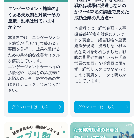
戦略は現場に浸透しないの
エンゲージメント施策のよ
か？〜432名の調査で見えた
くある失敗例と対策〜その
成功企業の共通点〜
施策、効果は出ています
か？〜
本資料では、経営企画・人事
担当者432名を対象にアンケー
本資料では、エンゲージメン
トを実施し、経営戦略や重要
ト施策が「形だけで終わる」
施策が現場に浸透しない根本
要因を分析し、成果へ繋げる
的な要因を分析しました。戦
ための具体的な改善サイクル
略の背景や意義といった「経
を解説しています。
営層の意図」が従業員に届か
エンゲージメントサーベイの
ず、経営リスクにつながって
形骸化や、現場との温度差に
しまう実態をデータで明らか
お悩みの人事・経営企画の方
にしています。
はぜひチェックしてみてくだ
さい。
ダウンロードはこちら
ダウンロードはこちら