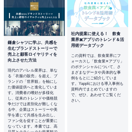
社内提案に使える！ 飲食
業界✖️アプリのトレンド＆活
鎌倉シャツに学ぶ、共感を
用術データブック
生むブランドストーリーで
売上と顧客ロイヤリティを
この資料では、飲食業界にフ
向上させた方法
ォーカスし「飲食業✕アプリ」
のポテンシャルについて、さ
現代のアパレル業界は、単な
まざまなデータや具体的な事
る「衣服の販売」を超え、ブ
例をもとにご紹介していま
ランドの「世界観」を軸にし
す。Yappliにおける導入事例も
た価値提供へと進化していま
資料内でまとめていますの
す。消費者の嗜好が多様化
で、ぜひ、あわせてご覧くだ
し、従来のトレンドや価格競
さい。
争だけでは差別化が難しくな
る中、企業はストーリーや美
学を通じて共感を生み出し、
ファン化を促すことが重要に
なっています。本書では、高
品質とクラシックな世界観で