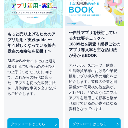
〜自社アプリを検討してい
もっと売り上げるためのア
る方は要チェック〜
プリ活用・実践guide 〜
18805社を調査！業界ごとの
年々難しくなっている販売
アプリ導入率と主な活用法
促進の攻略法を伝授！〜
が分かるBOOK
SNSやWebサイトはひと通り
アパレル、スポーツ、飲食、
取り組んでいるものの今ひと
生活雑貨業界における企業規
つ上手くいかない方に向け
模別アプリ導入率の傾向をご
て、これからの時代に合っ
紹介します。皆様の企業と同
た、アプリを使った販促手法
業種かつ同規模の他企業が、
を、具体的な事例を交えなが
どれだけ、どのようにスマホ
らご紹介します。
アプリを運用して顧客と繋が
り続けているのか参考になる
資料となっています。
ダウンロードはこちら
ダウンロードはこちら