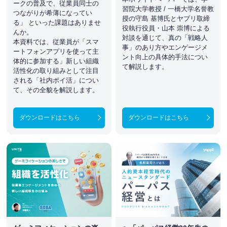
ークの普及で、従業員同士の
習院大学教授 / 一橋大学名誉教
つながりが希薄になってい
授の守島 基博氏とヤプリ取締
る」 といった課題はありませ
役執行役員・山本 崇博による
んか。
対談を通じて、真の「戦略人
本資料では、従業員が「スマ
事」のあり方やエンゲージメ
ートフォンアプリを使って主
ント向上の具体的手法につい
体的に参加する」新しい組織
て解説します。
活性化の取り組みとして注目
される「社内ポイ活」につい
て、その全貌を解説します。
ダウンロードはこちら
ダウンロードはこちら