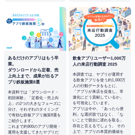
あるだけのアプリはもう卒
飲食アプリユーザー1,000万
業。
人の来店行動調査 2025
ダウンロードから定着、売
本調査では、ヤプリが運用す
上向上まで、成果が出るア
る飲食アプリを使う約1,000万
プリ鉄板施策8選
人の行動データをもとに、
「アプリが来店を促進し、常
本資料では「ダウンロード・
連化にどう貢献しているか」
初回体験」「定着化・売上向
を可視化しています。
上」の2つの大きなフェーズに
アプリは今や、「あったら便
分け、それぞれのタイミング
利」な選択肢ではなく、「な
で有効な鉄板アプリ施策8選を
いことで競合に遅れを取る」
ご紹介します。
存在と言えるでしょう。 その
これまで約900のアプリ開発・
上で、アプリの本質的価値を
運用を支援してきたヤプリだ