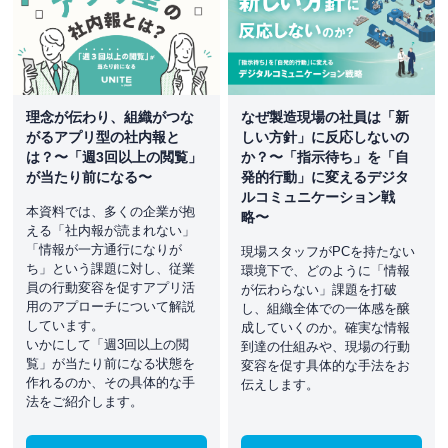
理念が伝わり、組織がつな
なぜ製造現場の社員は「新
がるアプリ型の社内報と
しい方針」に反応しないの
は？〜「週3回以上の閲覧」
か？〜「指示待ち」を「自
が当たり前になる〜
発的行動」に変えるデジタ
ルコミュニケーション戦
本資料では、多くの企業が抱
略〜
える「社内報が読まれない」
「情報が一方通行になりが
現場スタッフがPCを持たない
ち」という課題に対し、従業
環境下で、どのように「情報
員の行動変容を促すアプリ活
が伝わらない」課題を打破
用のアプローチについて解説
し、組織全体での一体感を醸
しています。
成していくのか。確実な情報
いかにして「週3回以上の閲
到達の仕組みや、現場の行動
覧」が当たり前になる状態を
変容を促す具体的な手法をお
作れるのか、その具体的な手
伝えします。
法をご紹介します。