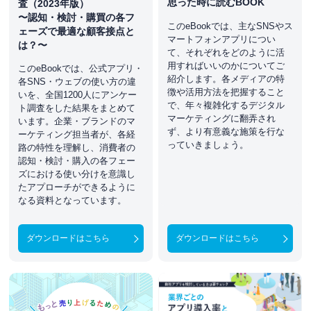
思った時に読むBOOK
査（2023年版）
〜認知・検討・購買の各フ
このeBookでは、主なSNSやス
ェーズで最適な顧客接点と
マートフォンアプリについ
は？〜
て、それぞれをどのように活
用すればいいのかについてご
このeBookでは、公式アプリ・
紹介します。各メディアの特
各SNS・ウェブの使い方の違
徴や活用方法を把握すること
いを、全国1200人にアンケー
で、年々複雑化するデジタル
ト調査をした結果をまとめて
マーケティングに翻弄され
います。企業・ブランドのマ
ず、より有意義な施策を行な
ーケティング担当者が、各経
っていきましょう。
路の特性を理解し、消費者の
認知・検討・購入の各フェー
ズにおける使い分けを意識し
たアプローチができるように
なる資料となっています。
ダウンロードはこちら
ダウンロードはこちら