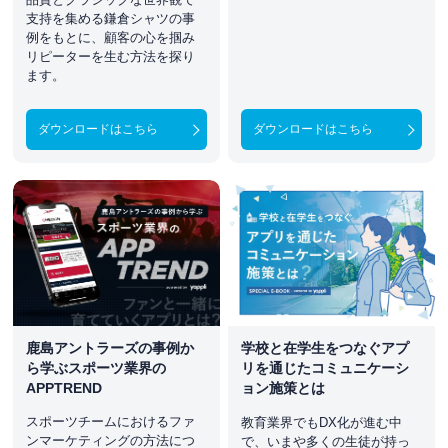
支持を集める鎌倉シャツの事
例をもとに、顧客の心を掴み
リピーターを生む方法を探り
ます。
ダウンロードはこちら
ダウンロードはこちら
鹿島アントラーズの事例か
学校と在学生をつなぐアプ
ら学ぶスポーツ業界の
リを通じたコミュニケーシ
APPTREND
ョン施策とは
スポーツチームにおけるファ
教育業界でもDX化が進む中
ンマーケティングの方法につ
で、いまや多くの生徒が持っ