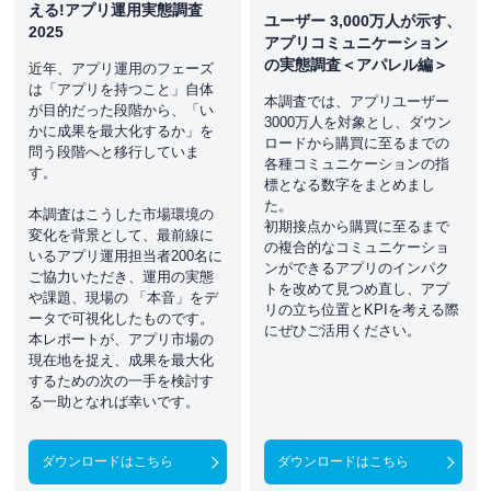
える!アプリ運用実態調査
ユーザー 3,000万人が示す、
2025
アプリコミュニケーション
の実態調査＜アパレル編＞
近年、アプリ運用のフェーズ
は「アプリを持つこと」自体
本調査では、アプリユーザー
が目的だった段階から、「い
3000万人を対象とし、ダウン
かに成果を最大化するか」を
ロードから購買に至るまでの
問う段階へと移行していま
各種コミュニケーションの指
す。
標となる数字をまとめまし
た。
本調査はこうした市場環境の
初期接点から購買に至るまで
変化を背景として、最前線に
の複合的なコミュニケーショ
いるアプリ運用担当者200名に
ンができるアプリのインパク
ご協力いただき、運用の実態
トを改めて見つめ直し、アプ
や課題、現場の 「本音」をデ
リの立ち位置とKPIを考える際
ータで可視化したものです。
にぜひご活用ください。
本レポートが、アプリ市場の
現在地を捉え、成果を最大化
するための次の一手を検討す
る一助となれば幸いです。
ダウンロードはこちら
ダウンロードはこちら