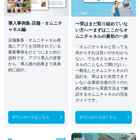
導入事例集-店舗・オムニチ
〜実はまだ取り組めていな
ャネル編-
い方へ〜まずはここからオ
ムニチャネルの最初の一歩
店舗集客・オムニチャネル推
進にアプリを活用されている
「オムニチャネルと言っても
最新事例をひとつにまとめた
何からすれば良いのかわから
資料です。アプリ導入の背景
ない、でも今さらオムニチャ
から、導入後の効果まで具体
ネルのことなんて聞けない」
的に紹介。
一般化したオムニチャネルの
設計を、実はまだ全然できて
いない企業担当者の方々のた
めの概念から実践方法まで解
説するオムニチャネルの完全
ガイドです。
ダウンロードはこちら
ダウンロードはこちら