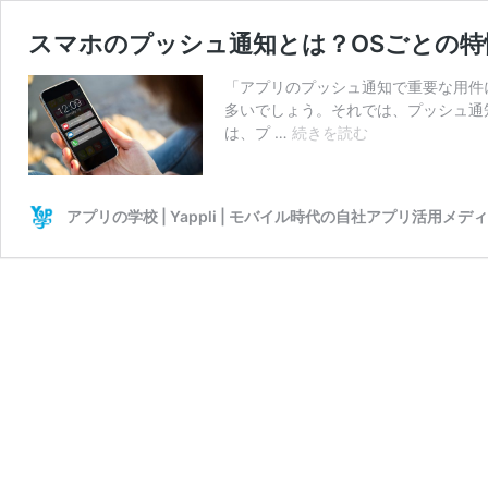
スマホのプッシュ通知とは？OSごとの特
「アプリのプッシュ通知で重要な用件
多いでしょう。それでは、プッシュ通
ス
は、プ …
続きを読む
マ
ホ
の
アプリの学校 | Yappli | モバイル時代の自社アプリ活用メデ
プ
ッ
シ
ュ
通
知
と
は？
OS
ご
と
の