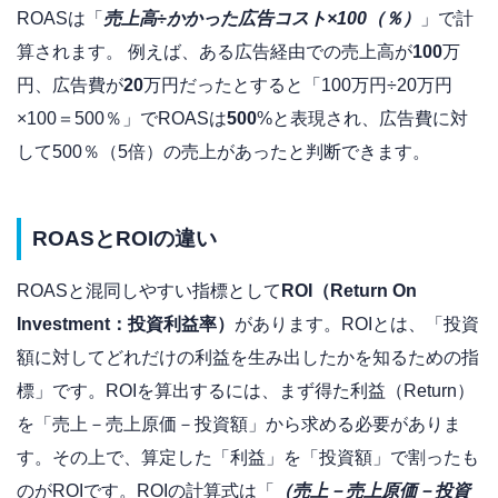
ROASは「
売上高÷かかった広告コスト×100（％）
」で計
算されます。
例えば、ある広告経由での売上高が
100
万
円、広告費が
20
万円だったとすると「
100万円÷20万円
×100＝500％」でROASは
500
%と表現され、
広告費に対
して500％（5倍）の売上があったと判断できます。
ROASとROIの違い
ROASと混同しやすい指標として
ROI（Return On
Investment：投資利益率）
があります。ROIとは、「投資
額に対してどれだけの利益を生み出したかを知るための指
標」です。ROIを算出するには、まず得た利益（Return）
を「売上－売上原価－投資額」から求める必要がありま
す。その上で、算定した「利益」を「投資額」で割ったも
のがROIです。
ROIの計算式は「
（売上－売上原価－投資