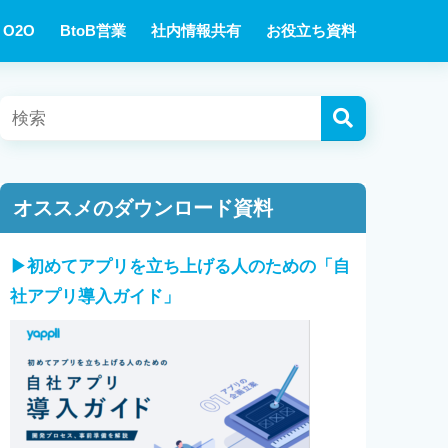
O2O
BtoB営業
社内情報共有
お役立ち資料
オススメのダウンロード資料
▶︎初めてアプリを立ち上げる人のための「自
社アプリ導入ガイド」