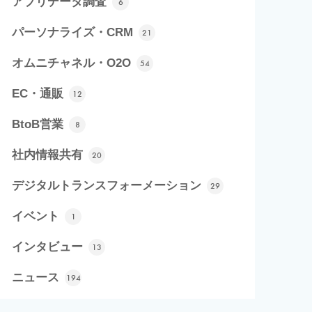
アプリデータ調査
6
パーソナライズ・CRM
21
オムニチャネル・O2O
54
EC・通販
12
BtoB営業
8
社内情報共有
20
デジタルトランスフォーメーション
29
イベント
1
インタビュー
13
ニュース
194