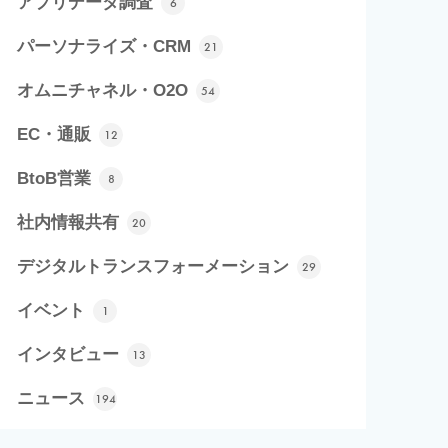
アプリデータ調査
6
パーソナライズ・CRM
21
オムニチャネル・O2O
54
EC・通販
12
BtoB営業
8
社内情報共有
20
デジタルトランスフォーメーション
29
イベント
1
インタビュー
13
ニュース
194