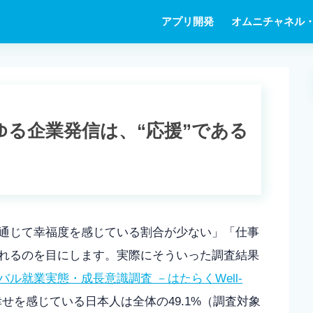
アプリ開発
オムニチャネル・
6】あらゆる企業発信は、“応援”である
通じて幸福度を感じている割合が少ない」「仕事
れるのを目にします。実際にそういった調査結果
ル就業実態・成長意識調査 －はたらくWell-
せを感じている日本人は全体の49.1%（調査対象