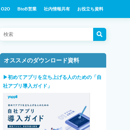
O2O
BtoB営業
社内情報共有
お役立ち資料
オススメのダウンロード資料
▶︎初めてアプリを立ち上げる人のための「自
社アプリ導入ガイド」