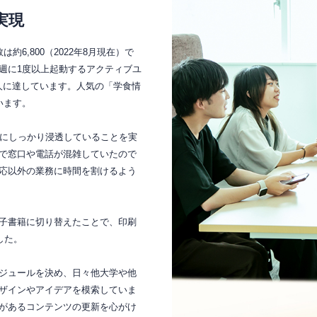
実現
6,800（2022年8月現在）で
週に1度以上起動するアクティブユ
00人に達しています。人気の「学食情
います。
生にしっかり浸透していることを実
で窓口や電話が混雑していたので
応以外の業務に時間を割けるよう
子書籍に切り替えたことで、印刷
した。
ジュールを決め、日々他大学や他
ザインやアイデアを模索していま
があるコンテンツの更新を心がけ