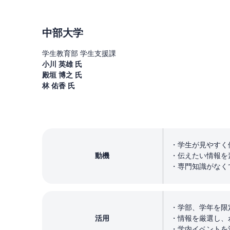
中部大学
学生教育部 学生支援課
小川 英雄 氏
殿垣 博之 氏
林 佑香 氏
学生が見やすく
動機
伝えたい情報を
専門知識がなく
学部、学年を限
活用
情報を厳選し、
学内イベントを