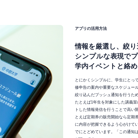
アプリの活用方法
情報を厳選し、絞り
シンプルな表現でプ
学内イベントと絡め
とにかくシンプルに、学生にとっ
修申告の案内や重要なスケジュー
絞り込んだプッシュ通知を行うた
たとえば1年生を対象にした講義室
トした情報発信を行うことで高い
とえば定期券の販売開始なら定期
に内容が把握できるよう心がけて
でにとどめています。「この通知