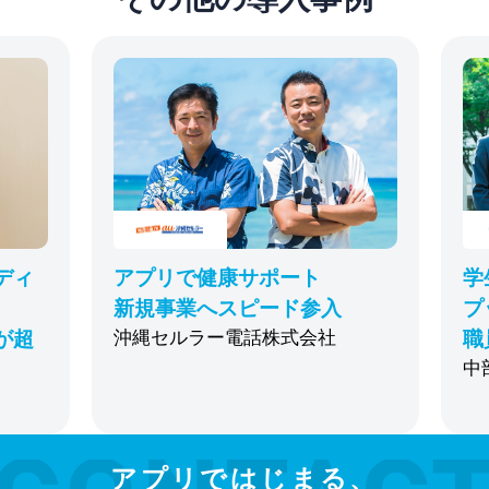
ディ
アプリで健康サポート
学
新規事業へスピード参入
プ
が超
沖縄セルラー電話株式会社
職
中
アプリではじまる、