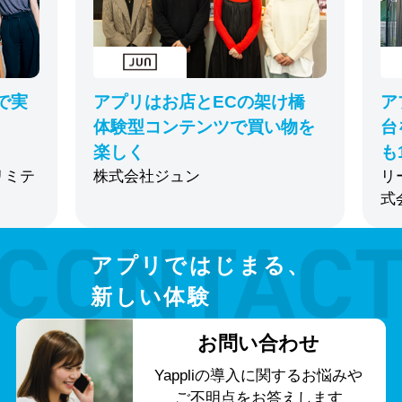
で実
アプリはお店とECの架け橋
ア
体験型コンテンツで買い物を
台
楽しく
も
リミテ
株式会社ジュン
リ
式
アプリではじまる、
新しい体験
お問い合わせ
Yappliの導入に関する
お悩みや
ご不明点をお答えします