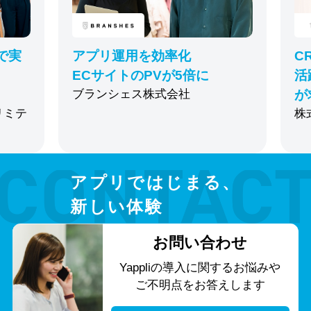
で実
アプリ運用を効率化
C
ECサイトのPVが5倍に
活
ブランシェス株式会社
が
リミテ
株
アプリではじまる、
新しい体験
お問い合わせ
Yappliの導入に関する
お悩みや
ご不明点をお答えします