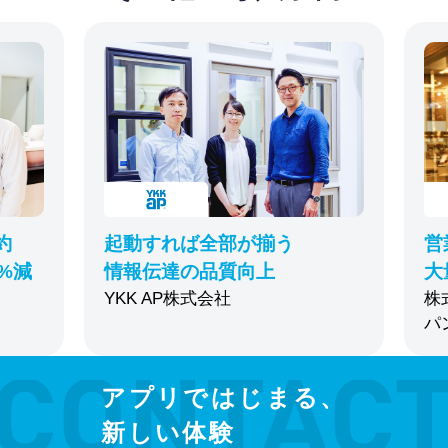
約
起動すれば全部が揃う
営
%減
情報伝達の品質向上
大
YKK AP株式会社
株
パ
アプリではじまる、
新しい体験