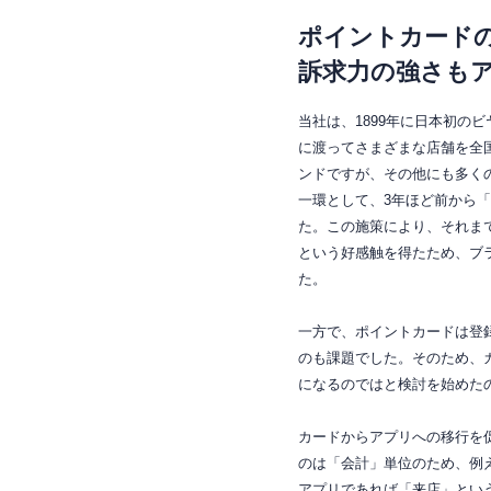
ポイントカード
訴求力の強さも
当社は、1899年に日本初の
に渡ってさまざまな店舗を全
ンドですが、その他にも多く
一環として、3年ほど前から「ク
た。この施策により、それま
という好感触を得たため、ブ
た。
一方で、ポイントカードは登
のも課題でした。そのため、
になるのではと検討を始めた
カードからアプリへの移行を
のは「会計」単位のため、例
アプリであれば「来店」とい