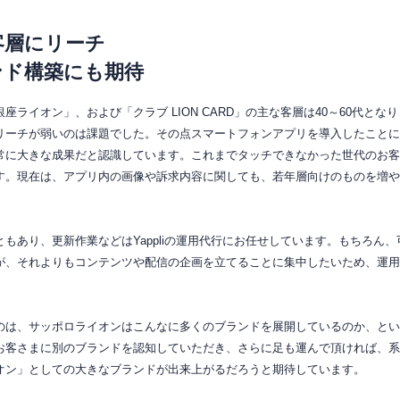
客層にリーチ
ンド構築にも期待
座ライオン」、および「クラブ LION CARD」の主な客層は40～60代と
リーチが弱いのは課題でした。その点スマートフォンアプリを導入したことに
常に大きな成果
だと認識しています。これまでタッチできなかった世代のお客
す。現在は、アプリ内の画像や訴求内容に関しても、若年層向けのものを増や
もあり、更新作業などはYappliの運用代行にお任せしています。もちろん
が、それよりも
コンテンツや配信の企画を立てることに集中したいため、運用
のは、サッポロライオンはこんなに多くのブランドを展開しているのか、とい
お客さまに別のブランドを認知していただき、さらに足も運んで頂ければ、系
オン」としての大きなブランドが出来上がるだろうと期待しています。