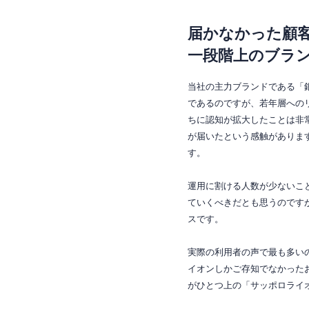
届かなかった顧
一段階上のブラ
当社の主力ブランドである「銀
であるのですが、若年層への
ちに認知が拡大したことは非
が届いたという感触がありま
す。
運用に割ける人数が少ないこと
ていくべきだとも思うのです
ス
です。
実際の利用者の声で最も多い
イオンしかご存知でなかった
がひとつ上の「サッポロライ