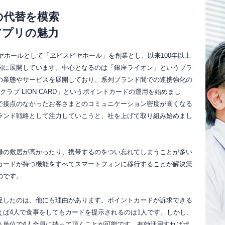
の代替を模索
アプリの魅力
ビヤホールとして「ヱビスビヤホール」を創業とし、以来100年以上
国に展開しています。中心となるのは「銀座ライオン」というブラ
の業態やサービスを展開しており、系列ブランド間での連携強化の
ラブ LION CARD」というポイントカードの運用を始めまし
で接点のなかったお客さまとのコミュニケーション密度が高くなる
ランド戦略として注力していこうと、社を上げて取り組み始めまし
録の敷居が高かったり、携帯するのをつい忘れてしまうことが多い
カードが持つ機能をすべてスマートフォンに移行することが解決策
のです。
促したのは、他にも理由があります。ポイントカードが訴求できる
えば4人で食事をしてもカードを提示されるのは1人です。しかし、
う単位で4人全員に持って頂くことが可能です。有効活用すればポ