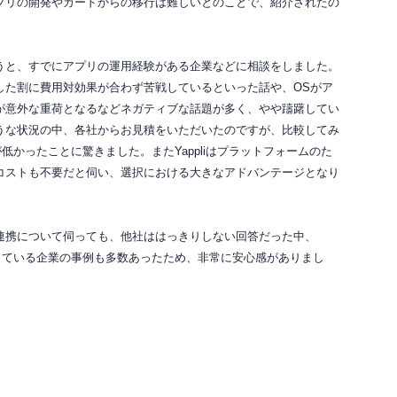
プリの開発やカードからの移行は難しいとのことで、紹介されたの
うと、すでにアプリの運用経験がある企業などに相談をしました。
した割に費用対効果が合わず苦戦しているといった話や、OSがア
が意外な重荷となるなどネガティブな話題が多く、やや躊躇してい
うな状況の中、各社からお見積をいただいたのですが、比較してみ
額が低かったことに驚きました。またYappliはプラットフォームのた
コストも不要だと伺い、選択における大きなアドバンテージとなり
連携について伺っても、他社ははっきりしない回答だった中、
導入している企業の事例も多数あったため、非常に安心感がありまし