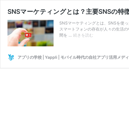
SNSマーケティングとは？主要SNSの特
SNSマーケティングとは、SNSを
スマートフォンの存在が人々の生活の
SNS
間を …
続きを読む
マ
ー
ケ
アプリの学校 | Yappli | モバイル時代の自社アプリ活用メデ
テ
ィ
ン
グ
と
は？
主
要
SNS
の
特
徴