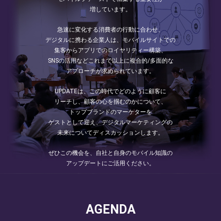
増しています。
急速に変化する消費者の行動に合わせ、
デジタルに携わる企業人は、モバイルサイトでの
集客からアプリでのロイヤリティー構築、
SNSの活用などこれまで以上に複合的/多面的な
アプローチが求められています。
UPDATEは、この時代でどのように顧客に
リーチし、顧客の心を掴むのかについて、
トップブランドのマーケターを
ゲストとして迎え、デジタルマーケティングの
未来についてディスカッションします。
ぜひこの機会を、自社と自身のモバイル知識の
アップデートにご活用ください。
AGENDA