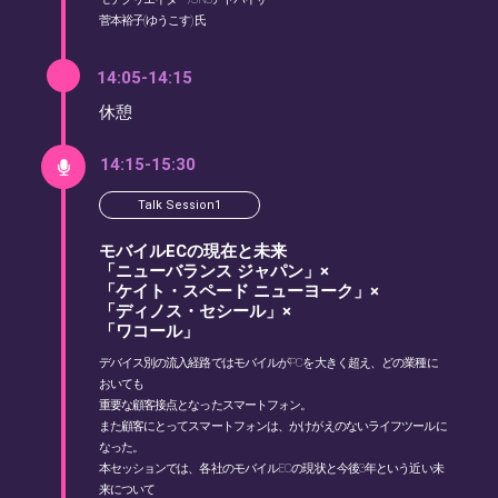
菅本裕子(ゆうこす)氏
14:05-14:15
休憩
14:15-15:30
Talk Session1
モバイルECの現在と未来
「ニューバランス ジャパン」×
「ケイト・スペード ニューヨーク」×
「ディノス・セシール」×
「ワコール」
デバイス別の流入経路ではモバイルがPCを大きく超え、どの業種に
おいても
重要な顧客接点となったスマートフォン。
また顧客にとってスマートフォンは、かけがえのないライフツールに
なった。
本セッションでは、各社のモバイルECの現状と今後3年という近い未
来について