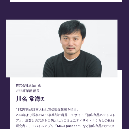
株式会社良品計画
WEB事業部 部長
川名 常海
氏
1992年良品計画入社し宣伝販促業務を担当。
2004年より現在のWEB事業部に所属。ECサイト「無印良品ネットスト
ア」、顧客との共創を目的としたコミュニティサイト「くらしの良品
研究所」、モバイルアプリ「MUJI passport」など無印良品のデジタ