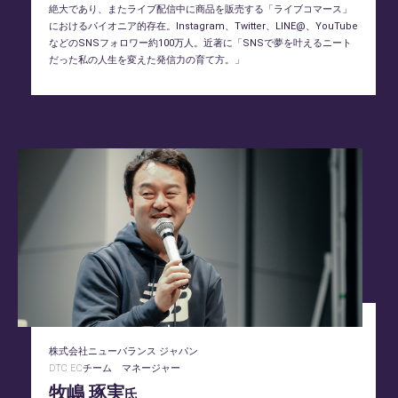
絶大であり、またライブ配信中に商品を販売する「ライブコマース」
におけるパイオニア的存在。Instagram、Twitter、LINE@、YouTube
などのSNSフォロワー約100万人。近著に「SNSで夢を叶えるニート
だった私の人生を変えた発信力の育て方。」
株式会社ニューバランス ジャパン
DTC ECチーム マネージャー
牧嶋 琢実
氏