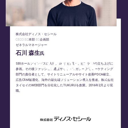
株式会社ディノス・セシール
CECO EC本部 EC企画部
ゼネラルマネージャー
石川 森生
氏
SBIホールディングスに入社、SBIナビ(現・ナビプラス)の立ち上げに
参画。その後ファッション通販サイト・マガシークでマーケティング
部門の責任者として、サイトリニューアルやサイト改善PDCA確立、
広告CRM最適化、海外の最先端ソリューション導入を推進。株式会社
タイセイのWEB部門を分社化したTUKURUを創業。2016年2月より現
職。